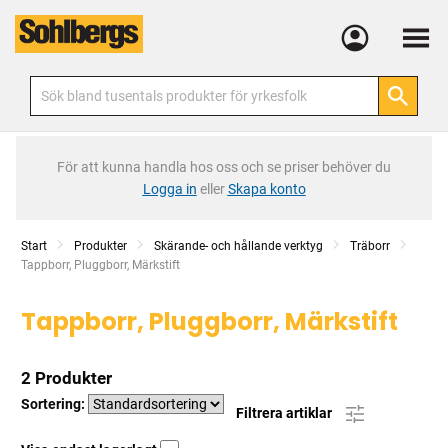
Meny
För att kunna handla hos oss och se priser behöver du
Logga in
eller
Skapa konto
Start
Produkter
Skärande- och hållande verktyg
Träborr
Current:
Tappborr, Pluggborr, Märkstift
Tappborr, Pluggborr, Märkstift
2 Produkter
Sortering:
Filtrera artiklar