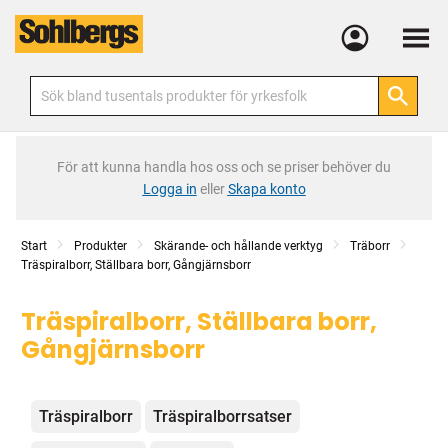
Meny
För att kunna handla hos oss och se priser behöver du
Logga in
eller
Skapa konto
Start
Produkter
Skärande- och hållande verktyg
Träborr
Träspiralborr, Ställbara borr, Gångjärnsborr
Träspiralborr, Ställbara borr,
Gångjärnsborr
Kategorier
Träspiralborr
Träspiralborrsatser