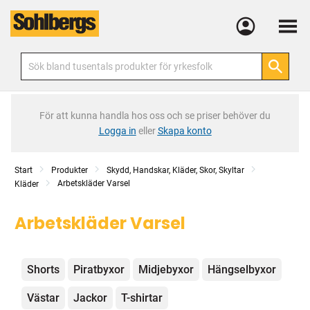
Meny
För att kunna handla hos oss och se priser behöver du
Logga in
eller
Skapa konto
Start
Produkter
Skydd, Handskar, Kläder, Skor, Skyltar
Arbetskläder Varsel
Kläder
Arbetskläder Varsel
Kategorier
Shorts
Piratbyxor
Midjebyxor
Hängselbyxor
Västar
Jackor
T-shirtar