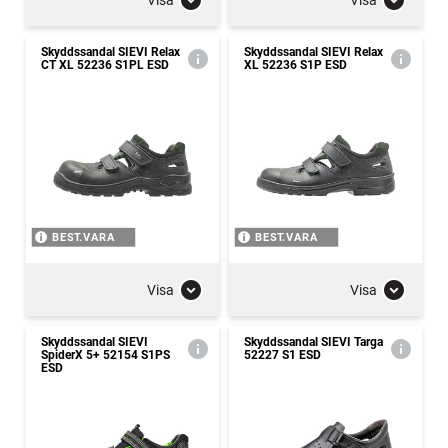
Skyddssandal SIEVI Relax
Skyddssandal SIEVI Relax
CT XL 52236 S1PL ESD
XL 52236 S1P ESD
BEST.VARA
BEST.VARA
Visa
Visa
Skyddssandal SIEVI
Skyddssandal SIEVI Targa
SpiderX 5+ 52154 S1PS
52227 S1 ESD
ESD