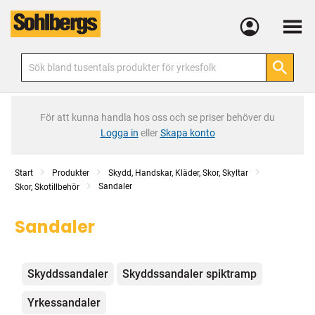
Meny
För att kunna handla hos oss och se priser behöver du
Logga in
eller
Skapa konto
Start
Produkter
Skydd, Handskar, Kläder, Skor, Skyltar
Sandaler
Skor, Skotillbehör
Sandaler
Kategorier
Skyddssandaler
Skyddssandaler spiktramp
Yrkessandaler