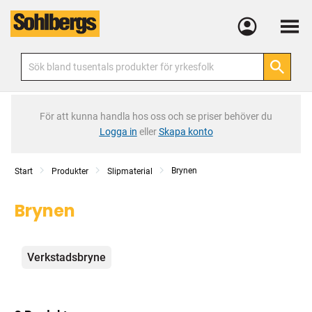
Meny
För att kunna handla hos oss och se priser behöver du
Logga in
eller
Skapa konto
Brynen
Start
Produkter
Slipmaterial
Brynen
Kategorier
Verkstadsbryne