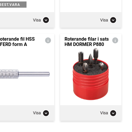
BEST.VARA
Visa
Visa
oterande fil HSS
Roterande filar i sats
FERD form A
HM DORMER P880
Visa
Visa