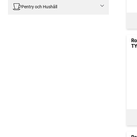
Pentry och Hushåll
Ro
TY