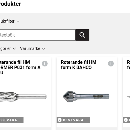
rodukter
uktfilter
gorier
Varumärke
terande fil HM
Roterande fil HM
R
RMER P831 form A
form K BAHCO
f
LU
EST.VARA
BEST.VARA