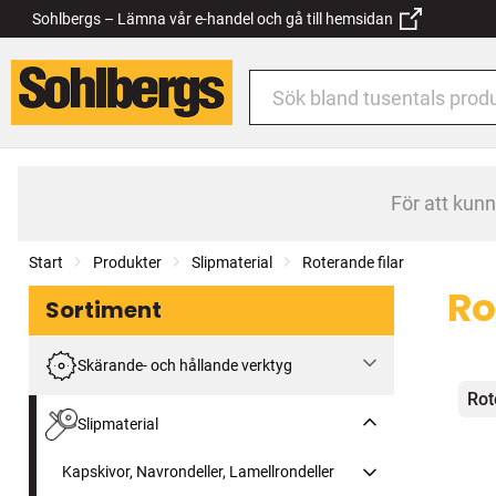
Sohlbergs – Lämna vår e-handel och gå till hemsidan
För att kun
Start
Produkter
Slipmaterial
Roterande filar
Ro
Sortiment
Skärande- och hållande verktyg
Kat
Rot
Slipmaterial
Kapskivor, Navrondeller, Lamellrondeller