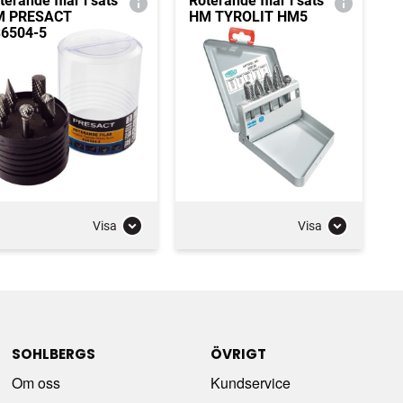
terande filar i sats
Roterande filar i sats
M PRESACT
HM TYROLIT HM5
6504-5
Visa
Visa
SOHLBERGS
ÖVRIGT
Om oss
Kundservice