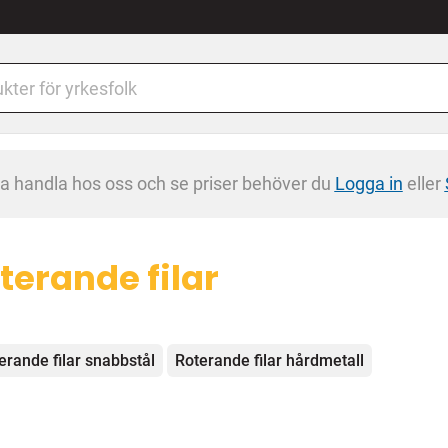
na handla hos oss och se priser behöver du
Logga in
eller
terande filar
egorier
erande filar snabbstål
Roterande filar hårdmetall