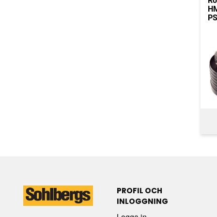
Ro
H
PS
PROFIL OCH
INLOGGNING
Logga in