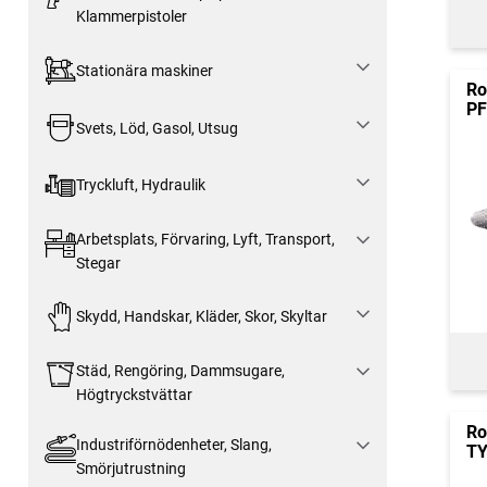
Klammerpistoler
Stationära maskiner
Ro
PF
Svets, Löd, Gasol, Utsug
Tryckluft, Hydraulik
Arbetsplats, Förvaring, Lyft, Transport,
Stegar
Skydd, Handskar, Kläder, Skor, Skyltar
Städ, Rengöring, Dammsugare,
Högtryckstvättar
Ro
Industriförnödenheter, Slang,
TY
Smörjutrustning