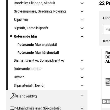
22 P
Rondeller, Slipband, Slipduk
Grovrengörare, Gradning, Polering
Prod
Slipskivor
Slipstift, Lamellslipstift
Roterande filar
Kate
Roterande filar snabbstål
Ro
Roterande filar hårdmetall
DO
Diamantverktyg, Bornitridverktyg
A
Roterande borstar
Brynen
Slipmaterial tillbehör
Handverktyg
B
Elhandmaskiner, Spikpistoler,