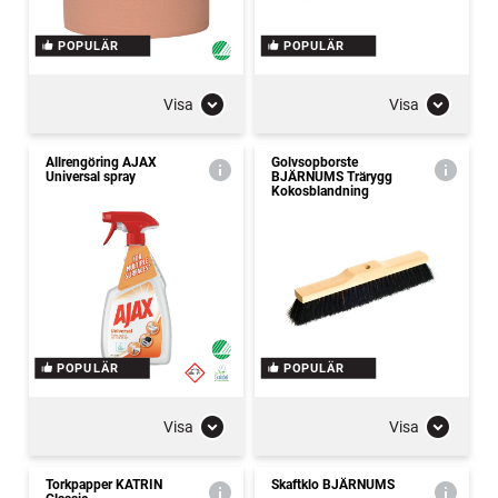
POPULÄR
POPULÄR
Visa
Visa
Allrengöring AJAX
Golvsopborste
Universal spray
BJÄRNUMS Trärygg
Kokosblandning
POPULÄR
POPULÄR
Visa
Visa
Torkpapper KATRIN
Skaftklo BJÄRNUMS