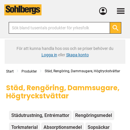
Meny
För att kunna handla hos oss och se priser behöver du
Logga in
eller
Skapa konto
Städ, Rengöring, Dammsugare, Högtryckstvättar
Start
Produkter
Städ, Rengöring, Dammsugare,
Högtryckstvättar
Kategorier
Städutrustning, Entrémattor
Rengöringsmedel
Torkmaterial
Absorptionsmedel
Sopsäckar