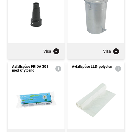
Visa
Visa
Avfallspåse FRIDA 30 l
Avfallspåse LLD-polyeten
med knytband