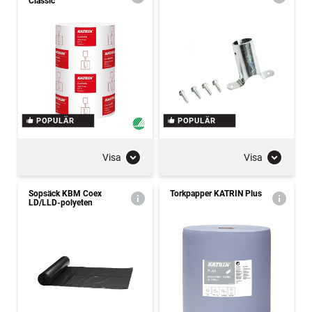
Classic
POPULÄR
POPULÄR
Visa
Visa
Sopsäck KBM Coex
Torkpapper KATRIN Plus
LD/LLD-polyeten