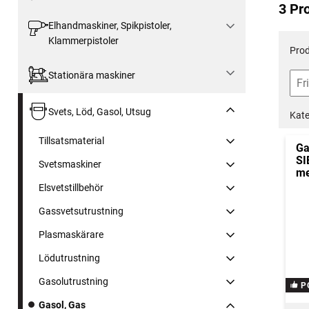
3 Pr
Elhandmaskiner, Spikpistoler,
Klammerpistoler
Prod
Stationära maskiner
Svets, Löd, Gasol, Utsug
Kate
Tillsatsmaterial
Ga
SI
Svetsmaskiner
me
Elsvetstillbehör
Gassvetsutrustning
Plasmaskärare
Lödutrustning
Gasolutrustning
P
Gasol, Gas