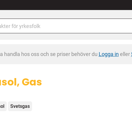
na handla hos oss och se priser behöver du
Logga in
eller
sol, Gas
egorier
ol
Svetsgas