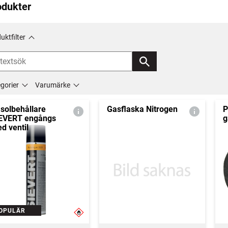
odukter
uktfilter
gorier
Varumärke
solbehållare
Gasflaska Nitrogen
P
EVERT engångs
g
d ventil
OPULÄR