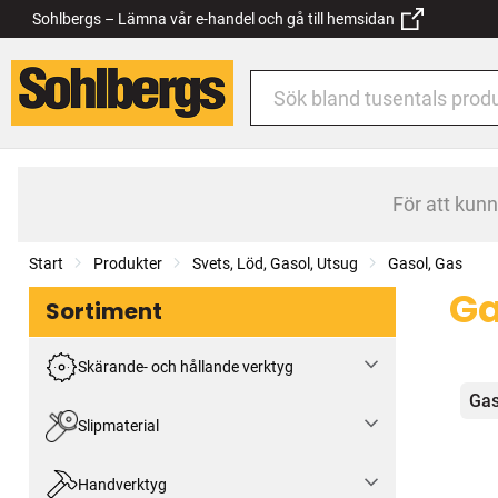
Sohlbergs – Lämna vår e-handel och gå till hemsidan
För att kun
Start
Produkter
Svets, Löd, Gasol, Utsug
Gasol, Gas
Ga
Sortiment
Skärande- och hållande verktyg
Kat
Gas
Slipmaterial
Handverktyg