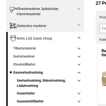
27 P
Elhandmaskiner, Spikpistoler,
Klammerpistoler
Prod
Stationära maskiner
Svets, Löd, Gasol, Utsug
Kate
Tillsatsmaterial
Ba
fö
Svetsmaskiner
Elsvetstillbehör
Gassvetsutrustning
Svetsutrustning, Skärutrustning,
Lödutrustning
Gasarmatur
Gassvetstillbehör