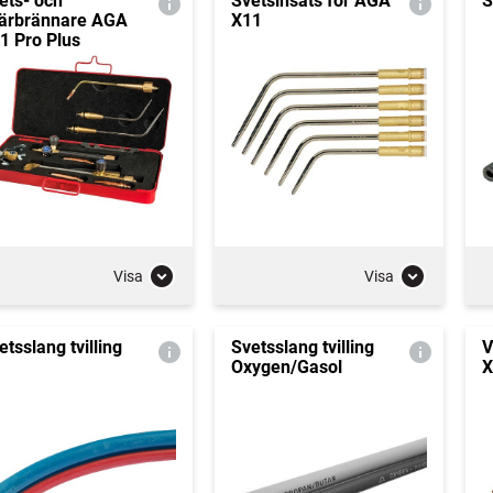
ets- och
Svetsinsats för AGA
S
ärbrännare AGA
X11
1 Pro Plus
Visa
Visa
etsslang tvilling
Svetsslang tvilling
V
Oxygen/Gasol
X