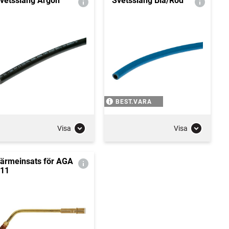
vetsslang Argon
Svetsslang Blå/Röd
BEST.VARA
Visa
Visa
ärmeinsats för AGA
11