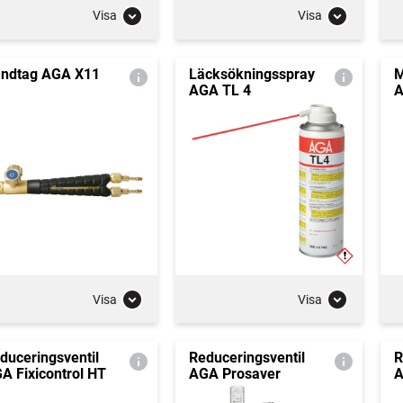
Visa
Visa
ndtag AGA X11
Läcksökningsspray
M
AGA TL 4
A
Visa
Visa
duceringsventil
Reduceringsventil
R
A Fixicontrol HT
AGA Prosaver
A