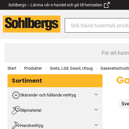
Sohlbergs – Lämna vår e-handel och gå till hemsidan
För att kun
Start
Produkter
Svets, Löd, Gasol, Utsug
Gassvetsutrust
Ga
Sortiment
Skärande- och hållande verktyg
Kat
Sve
Slipmaterial
Handverktyg