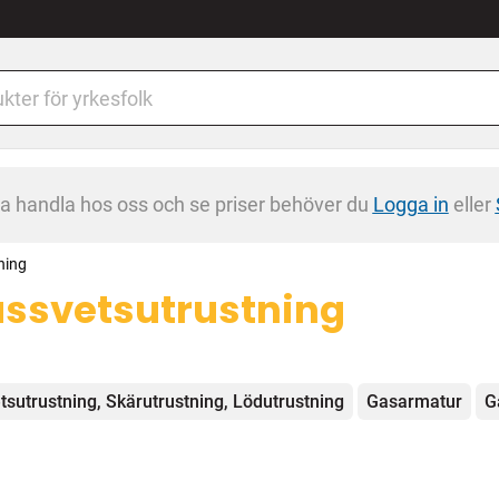
na handla hos oss och se priser behöver du
Logga in
eller
ning
ssvetsutrustning
egorier
tsutrustning, Skärutrustning, Lödutrustning
Gasarmatur
G