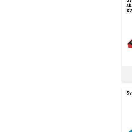
Sv
sk
X2
Sv