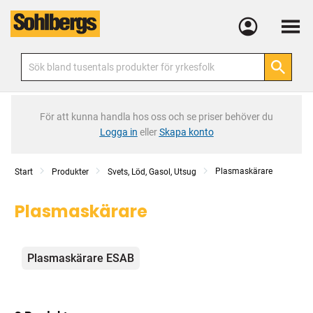
Meny
För att kunna handla hos oss och se priser behöver du
Logga in
eller
Skapa konto
Plasmaskärare
Start
Produkter
Svets, Löd, Gasol, Utsug
Plasmaskärare
Kategorier
Plasmaskärare ESAB