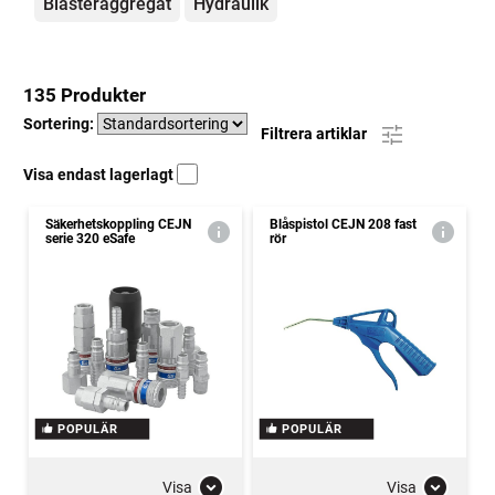
Blästeraggregat
Hydraulik
135 Produkter
Sortering:
Filtrera artiklar
Visa endast lagerlagt
Säkerhetskoppling CEJN
Blåspistol CEJN 208 fast
serie 320 eSafe
rör
POPULÄR
POPULÄR
Visa
Visa