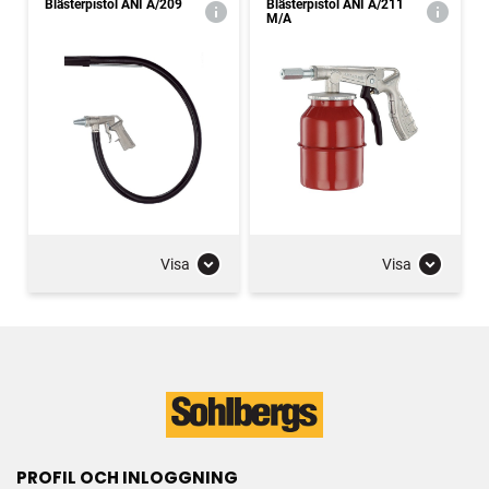
Blästerpistol ANI A/209
Blästerpistol ANI A/211
M/A
Visa
Visa
PROFIL OCH INLOGGNING