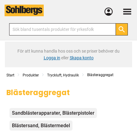
Meny
För att kunna handla hos oss och se priser behöver du
Logga in
eller
Skapa konto
Blästeraggregat
Start
Produkter
Tryckluft, Hydraulik
Blästeraggregat
Kategorier
Sandblästerapparater, Blästerpistoler
Blästersand, Blästermedel