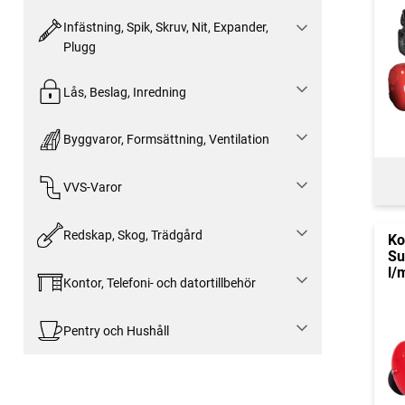
Infästning, Spik, Skruv, Nit, Expander,
Plugg
Lås, Beslag, Inredning
Byggvaror, Formsättning, Ventilation
VVS-Varor
Redskap, Skog, Trädgård
Ko
Su
l/
Kontor, Telefoni- och datortillbehör
Pentry och Hushåll