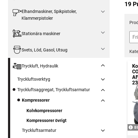
19 P
Elhandmaskiner, Spikpistoler,
Klammerpistoler
Prod
Stationära maskiner
Svets, Löd, Gasol, Utsug
Kate
Ko
Tryckluft, Hydraulik
CO
A
Tryckluftsverktyg
23
Tryckluftsaggregat, Tryckluftsarmatur
Kompressorer
Kolvkompressorer
Kompressorer övrigt
B
Tryckluftsarmatur