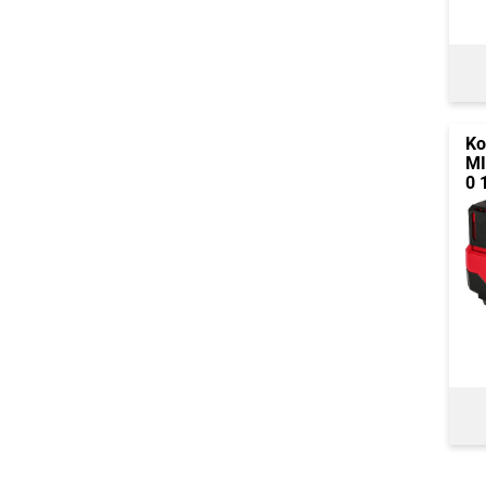
Ko
MI
0 