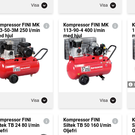
Visa
Visa
mpressor FINI MK
Kompressor FINI MK
K
3-50-3M 250 l/min
113-90-4 400 l/min
1
d hjul
med hjul
m
Visa
Visa
mpressor FINI
Kompressor FINI
K
ltek TB 24 80 l/min
Siltek TB 50 160 l/min
S
efri
Oljefri
O