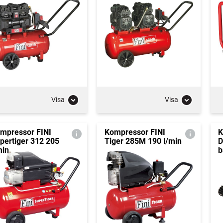
Visa
Visa
mpressor FINI
Kompressor FINI
K
pertiger 312 205
Tiger 285M 190 l/min
D
min
b