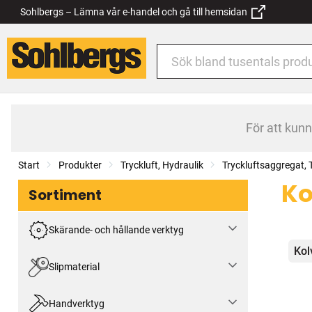
Sohlbergs – Lämna vår e-handel och gå till hemsidan
För att kun
Start
Produkter
Tryckluft, Hydraulik
Tryckluftsaggregat, 
Ko
Sortiment
Skärande- och hållande verktyg
Kat
Kol
Slipmaterial
Handverktyg