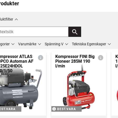
rodukter
uktfilter
gorier
Varumärke
Spänning V
Tekniska Egenskaper
mpressor ATLAS
Kompressor FINI Big
K
PCO Automan AF
Pioneer 285M 190
1
F25E24HDOL
l/min
l
0/1/50
EST.VARA
BEST.VARA