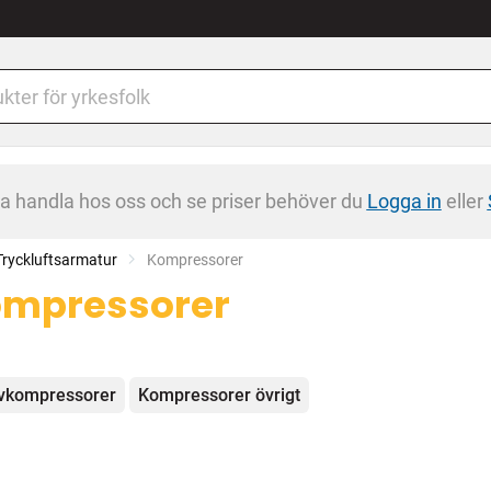
na handla hos oss och se priser behöver du
Logga in
eller
Tryckluftsarmatur
Current:
Kompressorer
mpressorer
egorier
vkompressorer
Kompressorer övrigt