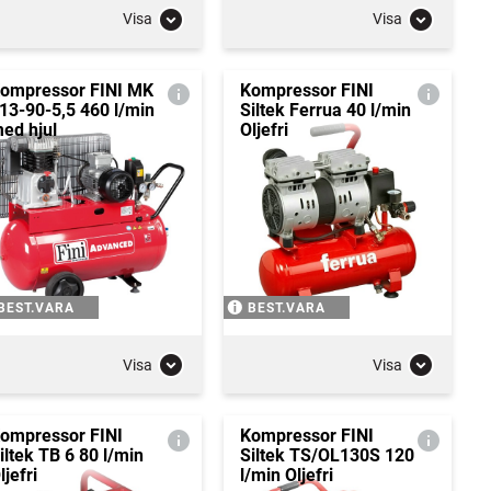
Visa
Visa
ompressor FINI MK
Kompressor FINI
13-90-5,5 460 l/min
Siltek Ferrua 40 l/min
ed hjul
Oljefri
BEST.VARA
BEST.VARA
Visa
Visa
ompressor FINI
Kompressor FINI
iltek TB 6 80 l/min
Siltek TS/OL130S 120
ljefri
l/min Oljefri