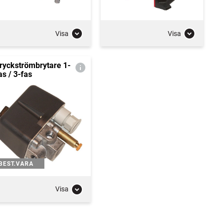
Visa
Visa
ryckströmbrytare 1-
as / 3-fas
BEST.VARA
Visa