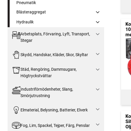
Pneumatik
Blästeraggregat
Hydraulik
Ko
10
Arbetsplats, Förvaring, Lyft, Transport,
me
Stegar
Skydd, Handskar, Kläder, Skor, Skyltar
Städ, Rengöring, Dammsugare,
Högtryckstvättar
Industriförnödenheter, Slang,
Smörjutrustning
Elmaterial, Belysning, Batterier, Elverk
Ko
Si
Fog, Lim, Spackel, Tejper, Färg, Penslar
Olj