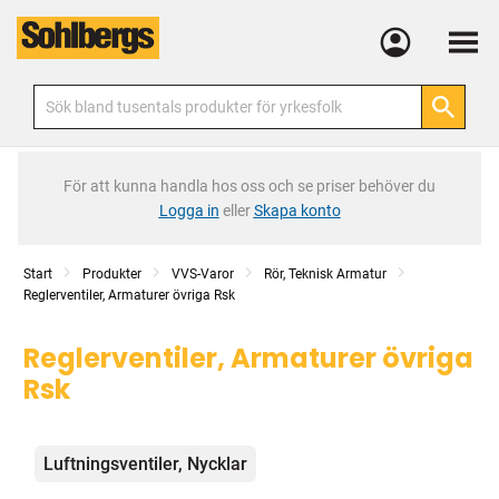
Meny
För att kunna handla hos oss och se priser behöver du
Logga in
eller
Skapa konto
Start
Produkter
VVS-Varor
Rör, Teknisk Armatur
Reglerventiler, Armaturer övriga Rsk
Reglerventiler, Armaturer övriga
Rsk
Kategorier
Luftningsventiler, Nycklar