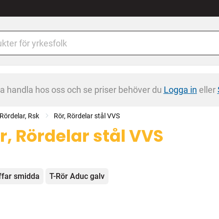
na handla hos oss och se priser behöver du
Logga in
eller
 Rördelar, Rsk
Rör, Rördelar stål VVS
r, Rördelar stål VVS
egorier
far smidda
T-Rör Aduc galv