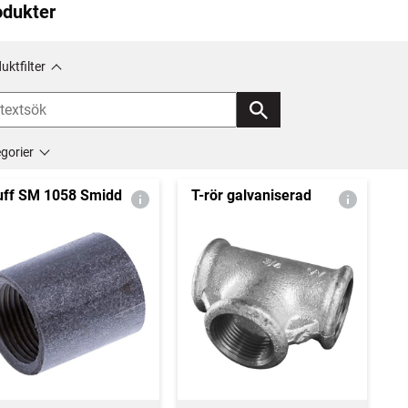
odukter
uktfilter
gorier
ff SM 1058 Smidd
T-rör galvaniserad