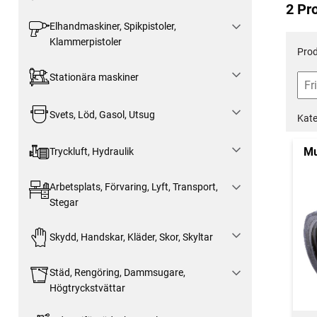
2 Pr
Elhandmaskiner, Spikpistoler,
Klammerpistoler
Prod
Stationära maskiner
Svets, Löd, Gasol, Utsug
Kate
Mu
Tryckluft, Hydraulik
Arbetsplats, Förvaring, Lyft, Transport,
Stegar
Skydd, Handskar, Kläder, Skor, Skyltar
Städ, Rengöring, Dammsugare,
Högtryckstvättar