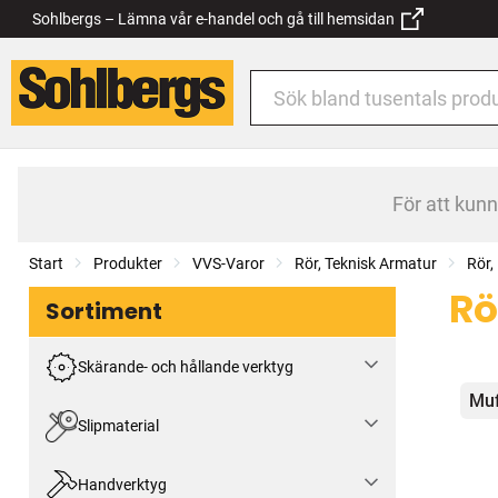
Sohlbergs – Lämna vår e-handel och gå till hemsidan
För att kun
Start
Produkter
VVS-Varor
Rör, Teknisk Armatur
Rör,
Rö
Sortiment
Skärande- och hållande verktyg
Kat
Muf
Slipmaterial
Handverktyg