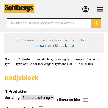
Meny
För att kunna handla hos oss och se priser behöver du
Logga in
eller
Skapa konto
Start
Produkter
Arbetsplats, Förvaring, Lyft, Transport, Stegar
Kedjeblock
Lyft
Lyftblock, Telfrar, Blockvagnar, Lyfthandskar
Kedjeblock
1 Produkter
Sortering:
Filtrera artiklar