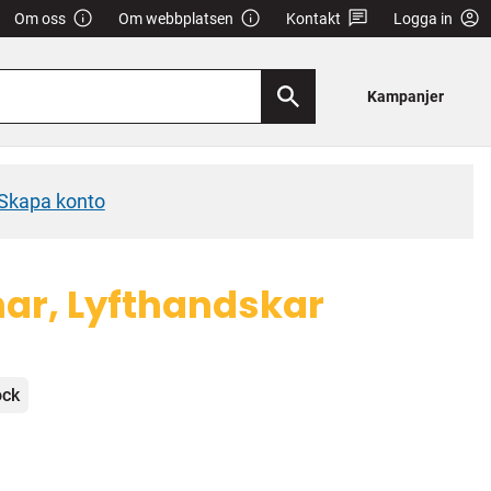
Om oss
Om webbplatsen
Kontakt
Logga in
Kampanjer
Skapa konto
nar, Lyfthandskar
ock