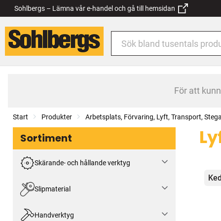
Sohlbergs – Lämna vår e-handel och gå till hemsidan
För att kun
Start
Produkter
Arbetsplats, Förvaring, Lyft, Transport, Steg
Ly
Sortiment
Skärande- och hållande verktyg
Kat
Ked
Slipmaterial
Handverktyg