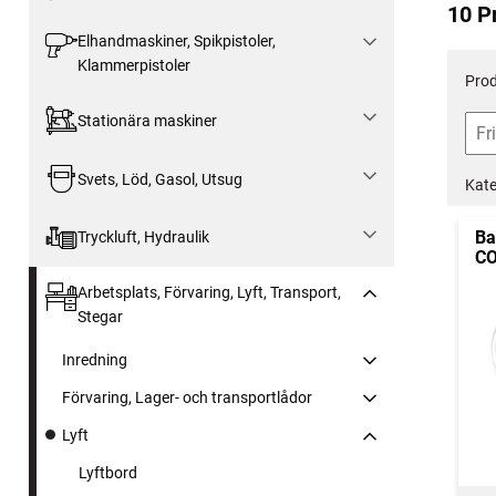
10 P
Elhandmaskiner, Spikpistoler,
Klammerpistoler
Prod
Stationära maskiner
Svets, Löd, Gasol, Utsug
Kate
Ba
Tryckluft, Hydraulik
CO
Arbetsplats, Förvaring, Lyft, Transport,
Stegar
Inredning
Förvaring, Lager- och transportlådor
Lyft
Lyftbord