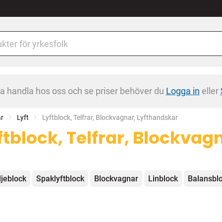
na handla hos oss och se priser behöver du
Logga in
eller
ar
Lyft
Current:
Lyftblock, Telfrar, Blockvagnar, Lyfthandskar
ftblock, Telfrar, Blockvag
egorier
jeblock
Spaklyftblock
Blockvagnar
Linblock
Balansbl