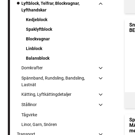
Lyftblock, Telfrar, Blockvagnar,
Lyfthandskar
Kedjeblock
Sn
Spaklyftblock
BE
Blockvagnar
Linblock
Balansblock
Domkrafter
Spännband, Rundsling, Bandsling,
Lastnät
Kätting, Lyftkättingdetaljer
Stållinor
Tågvirke
Sp
Linor, Garn, Snören
M
me
Transport