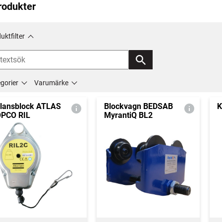
rodukter
uktfilter
gorier
Varumärke
lansblock ATLAS
Blockvagn BEDSAB
K
PCO RIL
MyrantiQ BL2