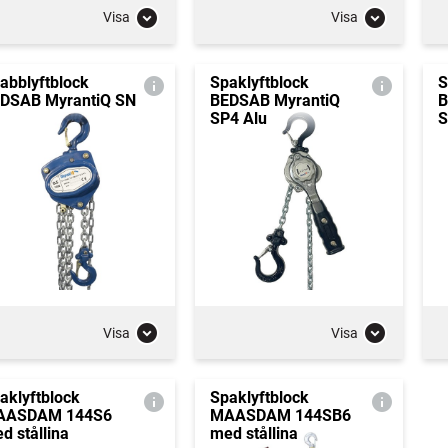
Visa
Visa
abblyftblock
Spaklyftblock
S
DSAB MyrantiQ SN
BEDSAB MyrantiQ
B
SP4 Alu
S
Visa
Visa
aklyftblock
Spaklyftblock
AASDAM 144S6
MAASDAM 144SB6
d stållina
med stållina