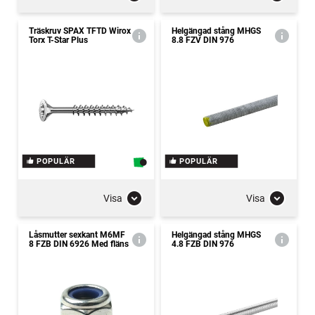
Träskruv SPAX TFTD Wirox
Helgängad stång MHGS
Torx T-Star Plus
8.8 FZV DIN 976
POPULÄR
POPULÄR
Visa
Visa
Låsmutter sexkant M6MF
Helgängad stång MHGS
8 FZB DIN 6926 Med fläns
4.8 FZB DIN 976