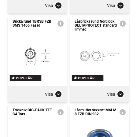
Visa
Visa
Bricka rund TBRSB FZB
Låsbricka rund Nordlock
SMS 1466 Fasad
DELTAPROTECT standard
limmad
POPULÄR
POPULÄR
Visa
Visa
Träskruv BIG-PACK TFT
Låsmutter sexkant M6LM
C4 Torx
8 FZB DIN 982