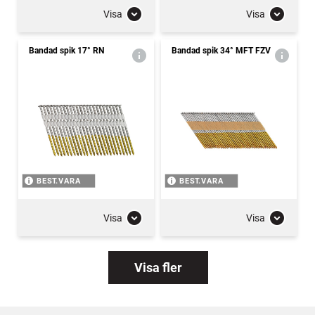
Visa
Visa
Bandad spik 17° RN
Bandad spik 34° MFT FZV
BEST.VARA
BEST.VARA
Visa
Visa
Visa fler