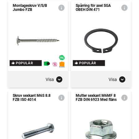
Montageskruv V/S/B
Spårring för axel SGA
Jumbo FZB
OBEH DIN 471
POPULÄR
POPULÄR
Visa
Visa
Skruv sexkant M6S 8.8
Mutter sexkant M6MF 8
FZB ISO 4014
FZB DIN 6923 Med fläns