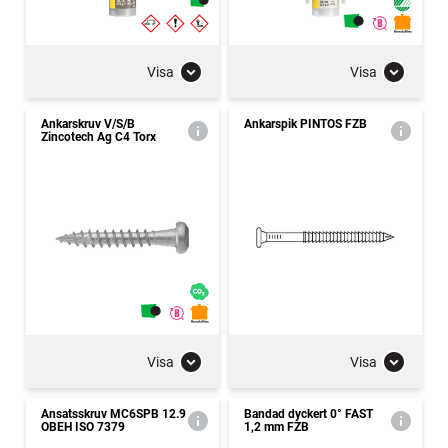
Visa
Visa
Ankarskruv V/S/B
Ankarspik PINTOS FZB
Zincotech Ag C4 Torx
Visa
Visa
Ansatsskruv MC6SPB 12.9
Bandad dyckert 0° FAST
OBEH ISO 7379
1,2 mm FZB