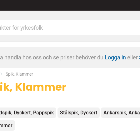
na handla hos oss och se priser behöver du
Logga in
eller
Current:
Spik, Klammer
ik, Klammer
egorier
dspik, Dyckert, Pappspik
Stålspik, Dyckert
Ankarspik, Anka
ammer