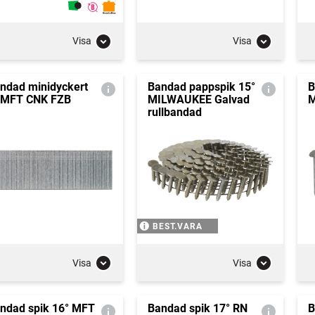
Visa
Visa
ndad minidyckert
Bandad pappspik 15°
B
 MFT CNK FZB
MILWAUKEE Galvad
M
rullbandad
BEST.VARA
Visa
Visa
ndad spik 16° MFT
Bandad spik 17° RN
B