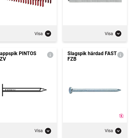
Visa
Visa
appspik PINTOS
Slagspik härdad FAST
ZV
FZB
Visa
Visa