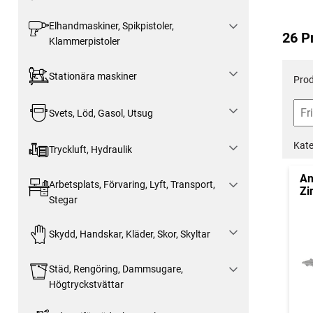
Elhandmaskiner, Spikpistoler,
26 P
Klammerpistoler
Stationära maskiner
Prod
Svets, Löd, Gasol, Utsug
Kate
Tryckluft, Hydraulik
An
Arbetsplats, Förvaring, Lyft, Transport,
Zi
Stegar
Skydd, Handskar, Kläder, Skor, Skyltar
Städ, Rengöring, Dammsugare,
Högtryckstvättar