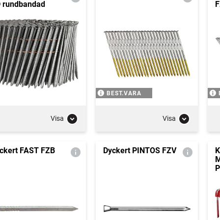
 rundbandad
F
BEST.VARA
Visa
Visa
ckert FAST FZB
Dyckert PINTOS FZV
K
P