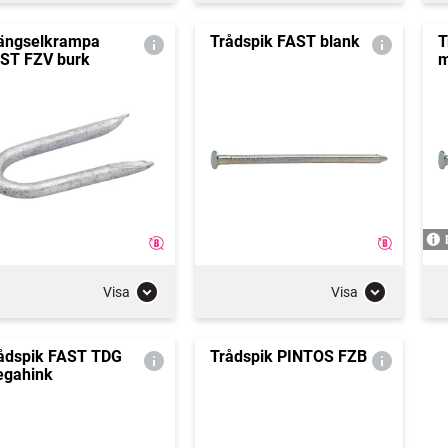
ängselkrampa
Trådspik FAST blank
T
ST FZV burk
m
Visa
Visa
ådspik FAST TDG
Trådspik PINTOS FZB
gahink