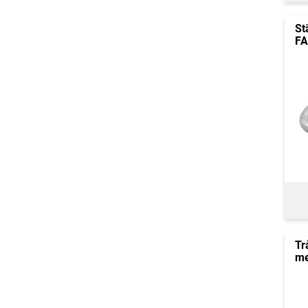
St
FA
Tr
me