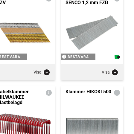
ZV
SENCO 1,2 mm FZB
BEST.VARA
BEST.VARA
Visa
Visa
abelklammer
Klammer HIKOKI 500
MILWAUKEE
lastbelagd