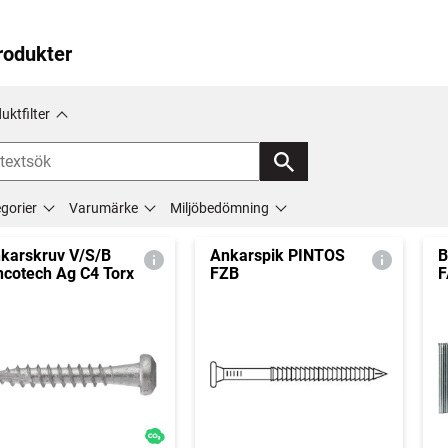
rodukter
uktfilter
gorier
Varumärke
Miljöbedömning
karskruv V/S/B
Ankarspik PINTOS
B
ncotech Ag C4 Torx
FZB
F