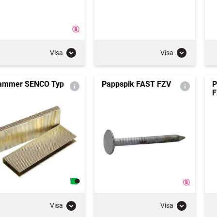
Visa
Visa
ammer SENCO Typ
Pappspik FAST FZV
P
F
Visa
Visa