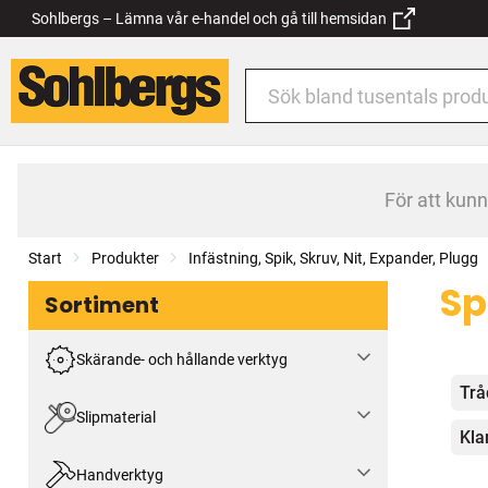
Sohlbergs – Lämna vår e-handel och gå till hemsidan
För att kun
Start
Produkter
Infästning, Spik, Skruv, Nit, Expander, Plugg
Sp
Sortiment
Skärande- och hållande verktyg
Kat
Trå
Slipmaterial
Kl
Handverktyg