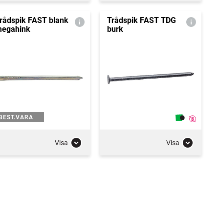
rådspik FAST blank
Trådspik FAST TDG
egahink
burk
BEST.VARA
Visa
Visa