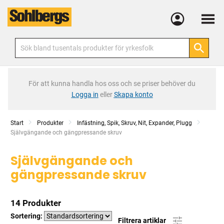
Meny
För att kunna handla hos oss och se priser behöver du
Logga in
eller
Skapa konto
Start
Produkter
Infästning, Spik, Skruv, Nit, Expander, Plugg
Current:
Självgängande och gängpressande skruv
Självgängande och
gängpressande skruv
14 Produkter
Sortering:
Filtrera artiklar