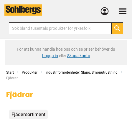
Meny
För att kunna handla hos oss och se priser behöver du
Logga in
eller
Skapa konto
Start
Produkter
Industriförnödenheter, Slang, Smörjutrustning
Current:
Fjädrar
Fjädrar
Kategorier
Fjädersortiment