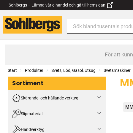
Sohlbergs – Lämna vår e-handel och gå till hemsidan
För att kun
Start
Produkter
Svets, Löd, Gasol, Utsug
Svetsmaskiner
MM
Sortiment
Skärande- och hållande verktyg
Kat
MM
Slipmaterial
Handverktyg