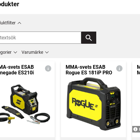
odukter
uktfilter
gorier
Varumärke
A-svets ESAB
MMA-svets ESAB
M
negade ES210i
Rogue ES 181iP PRO
M