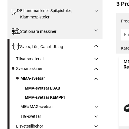
3 Pr
Elhandmaskiner, Spikpistoler,
Klammerpistoler
Prod
Stationära maskiner
Svets, Löd, Gasol, Utsug
Kate
Tillsatsmaterial
MM
Re
Svetsmaskiner
MMA-svetsar
MMA-svetsar ESAB
MMA-svetsar KEMPPI
MIG/MAG-svetsar
TIG-svetsar
Elsvetstillbehör