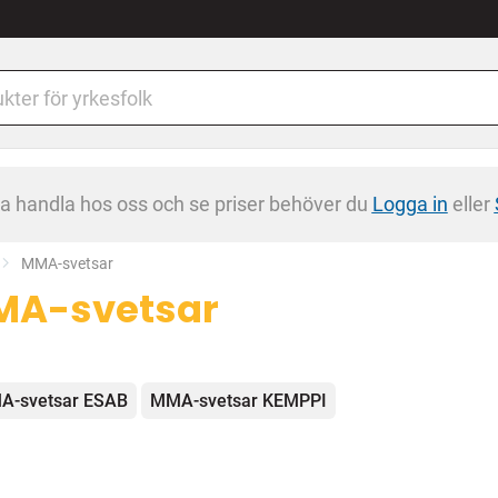
na handla hos oss och se priser behöver du
Logga in
eller
Current:
MMA-svetsar
A-svetsar
egorier
A-svetsar ESAB
MMA-svetsar KEMPPI