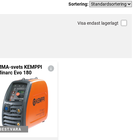
Sortering:
Visa endast lagerlagt
MA-svets KEMPPI
inarc Evo 180
BEST.VARA