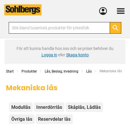
Meny
För att kunna handla hos oss och se priser behöver du
Logga in
eller
Skapa konto
Current:
Mekaniska lås
Start
Produkter
Lås, Beslag, Inredning
Lås
Mekaniska lås
Kategorier
Modullås
Innerdörrlås
Skåplås, Lådlås
Övriga lås
Reservdelar lås