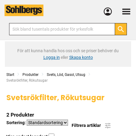
Meny
För att kunna handla hos oss och se priser behöver du
Logga in
eller
Skapa konto
Start
Produkter
Svets, Löd, Gasol, Utsug
Current:
Svetsrökfilter, Rökutsugar
Svetsrökfilter, Rökutsugar
2 Produkter
Sortering:
Filtrera artiklar