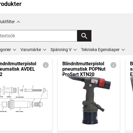
rodukter
uktfilter
gorier
Varumärke
Spänning V
Tekniska Egenskaper
indnitmutterpistol
Blindnitmutterpistol
B
eumatisk AVDEL
pneumatisk POPNut
s
2
ProSert XTN20
E