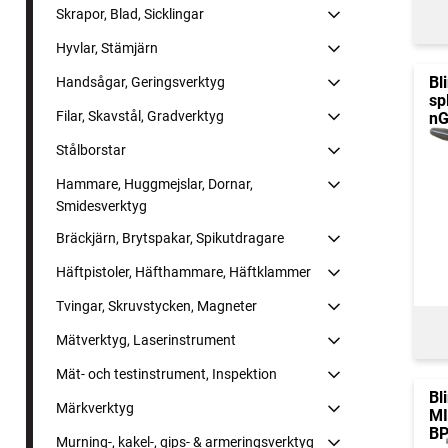
Skrapor, Blad, Sicklingar
Hyvlar, Stämjärn
Bl
Handsågar, Geringsverktyg
sp
Filar, Skavstål, Gradverktyg
n
Stålborstar
Hammare, Huggmejslar, Dornar,
Smidesverktyg
Bräckjärn, Brytspakar, Spikutdragare
Häftpistoler, Häfthammare, Häftklammer
Tvingar, Skruvstycken, Magneter
Mätverktyg, Laserinstrument
Mät- och testinstrument, Inspektion
Bl
Märkverktyg
M
BP
Murning-, kakel-, gips- & armeringsverktyg