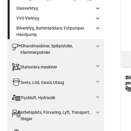
Glasverktyg
VVS-Verktyg
Bilverktyg, Batteriladdare, Fotpumpar,
Handpump
Elhandmaskiner, Spikpistoler,
Klammerpistoler
Stationära maskiner
Bl
pn
Svets, Löd, Gasol, Utsug
Pr
Tryckluft, Hydraulik
Arbetsplats, Förvaring, Lyft, Transport,
Stegar