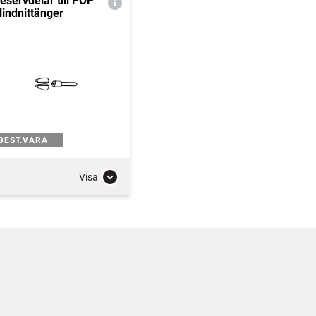
eservdelar till POP
lindnittänger
BEST.VARA
Visa