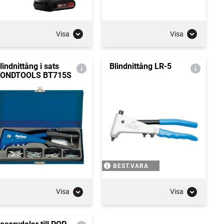
Visa
Visa
lindnittång i sats
Blindnittång LR-5
ONDTOOLS BT715S
BEST.VARA
Visa
Visa