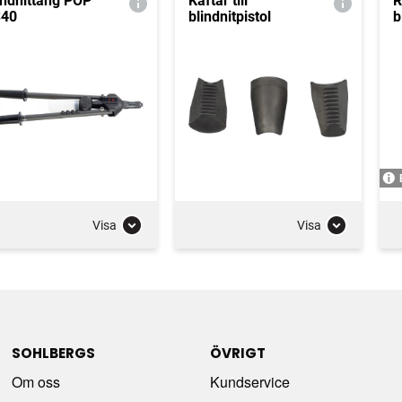
indnittång POP
Käftar till
R
40
blindnitpistol
b
Visa
Visa
SOHLBERGS
ÖVRIGT
Om oss
Kundservice