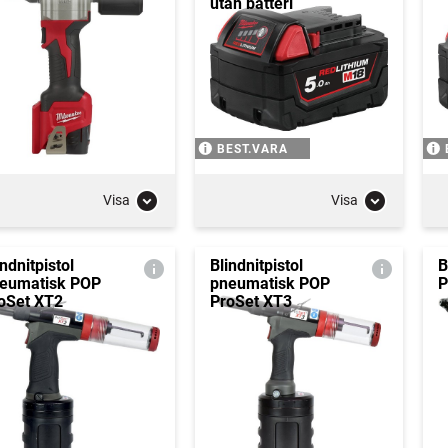
utan batteri
BEST.VARA
Visa
Visa
indnitpistol
Blindnitpistol
B
eumatisk POP
pneumatisk POP
P
oSet XT2
ProSet XT3