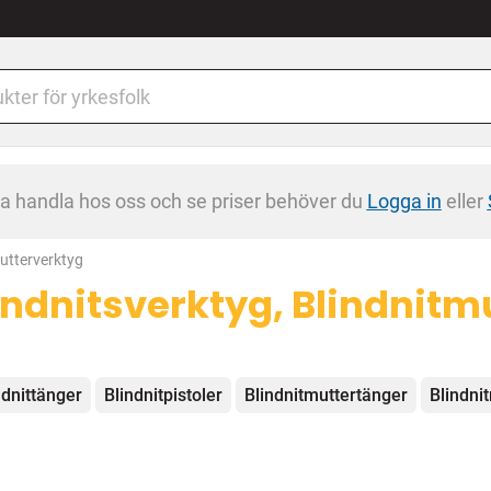
na handla hos oss och se priser behöver du
Logga in
eller
mutterverktyg
indnitsverktyg, Blindnitm
egorier
ndnittänger
Blindnitpistoler
Blindnitmuttertänger
Blindni