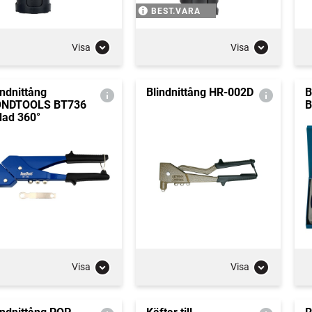
BEST.VARA
Visa
Visa
indnittång
Blindnittång HR-002D
B
ONDTOOLS BT736
B
dad 360°
Visa
Visa