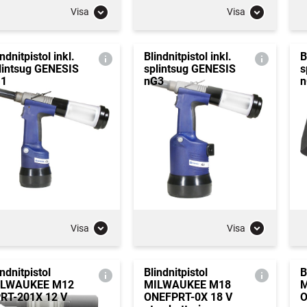
Visa
Visa
indnitpistol inkl.
Blindnitpistol inkl.
B
lintsug GENESIS
splintsug GENESIS
s
G1
nG3
n
Visa
Visa
indnitpistol
Blindnitpistol
B
ILWAUKEE M12
MILWAUKEE M18
M
RT-201X 12 V
ONEFPRT-0X 18 V
O