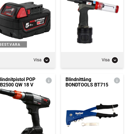
BEST.VARA
Visa
Visa
lindnitpistol POP
Blindnittång
B2500 QW 18 V
BONDTOOLS BT715