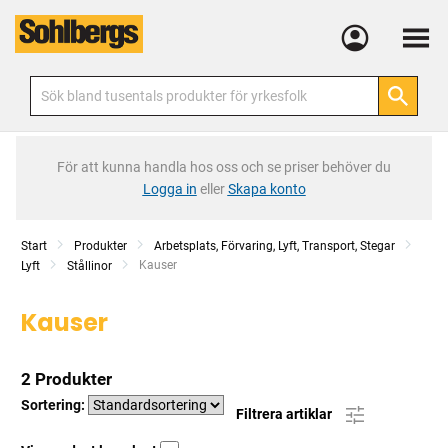
Meny
För att kunna handla hos oss och se priser behöver du
Logga in
eller
Skapa konto
Start
Produkter
Arbetsplats, Förvaring, Lyft, Transport, Stegar
Current:
Kauser
Lyft
Stållinor
Kauser
2 Produkter
Sortering:
Filtrera artiklar