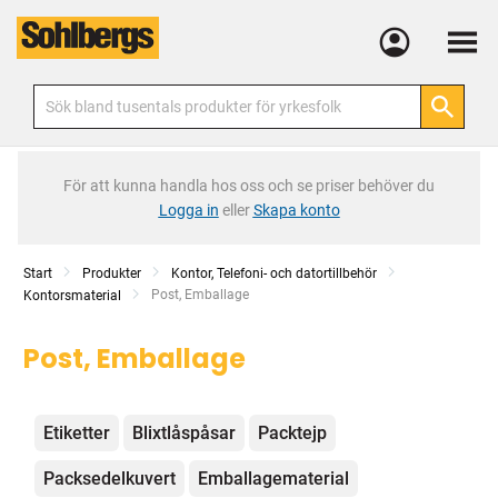
Meny
För att kunna handla hos oss och se priser behöver du
Logga in
eller
Skapa konto
Start
Produkter
Kontor, Telefoni- och datortillbehör
Current:
Post, Emballage
Kontorsmaterial
Post, Emballage
Kategorier
Etiketter
Blixtlåspåsar
Packtejp
Packsedelkuvert
Emballagematerial