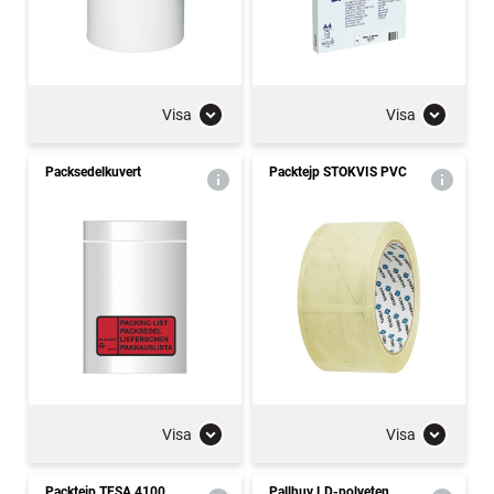
Visa
Visa
Packsedelkuvert
Packtejp STOKVIS PVC
Visa
Visa
Packtejp TESA 4100
Pallhuv LD-polyeten