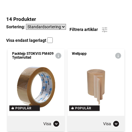
14 Produkter
Sortering:
Filtrera artiklar
Visa endast lagerlagt
Packtejp STOKVIS PM409
Wellpapp
Tystavrullad
POPULÄR
POPULÄR
Visa
Visa