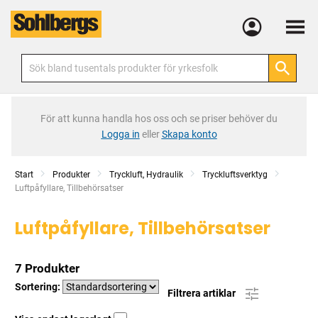
Meny
För att kunna handla hos oss och se priser behöver du
Logga in
eller
Skapa konto
Start
Produkter
Tryckluft, Hydraulik
Tryckluftsverktyg
Current:
Luftpåfyllare, Tillbehörsatser
Luftpåfyllare, Tillbehörsatser
7 Produkter
Sortering:
Filtrera artiklar