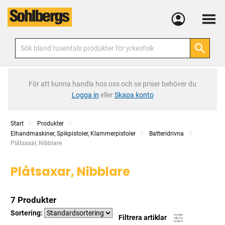
Meny
För att kunna handla hos oss och se priser behöver du
Logga in
eller
Skapa konto
Start
Produkter
Elhandmaskiner, Spikpistoler, Klammerpistoler
Batteridrivna
Current:
Plåtsaxar, Nibblare
Plåtsaxar, Nibblare
7 Produkter
Sortering:
Filtrera artiklar