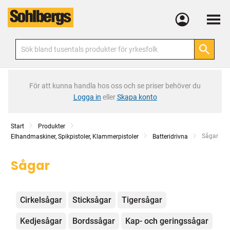
Meny
För att kunna handla hos oss och se priser behöver du
Logga in
eller
Skapa konto
Start
Produkter
Current:
Sågar
Elhandmaskiner, Spikpistoler, Klammerpistoler
Batteridrivna
Sågar
Kategorier
Cirkelsågar
Sticksågar
Tigersågar
Kedjesågar
Bordssågar
Kap- och geringssågar