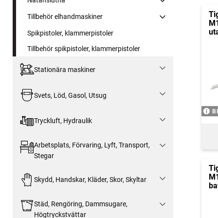
Nätanslutna
Ti
Tillbehör elhandmaskiner
M1
ut
Spikpistoler, klammerpistoler
Tillbehör spikpistoler, klammerpistoler
Stationära maskiner
Svets, Löd, Gasol, Utsug
B
Tryckluft, Hydraulik
Arbetsplats, Förvaring, Lyft, Transport,
Stegar
Ti
M1
Skydd, Handskar, Kläder, Skor, Skyltar
ba
Städ, Rengöring, Dammsugare,
Högtryckstvättar