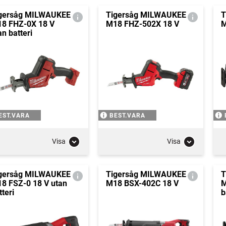
gersåg MILWAUKEE
Tigersåg MILWAUKEE
T
8 FHZ-0X 18 V
M18 FHZ-502X 18 V
M
an batteri
EST.VARA
BEST.VARA
Visa
Visa
gersåg MILWAUKEE
Tigersåg MILWAUKEE
T
8 FSZ-0 18 V utan
M18 BSX-402C 18 V
M
tteri
b