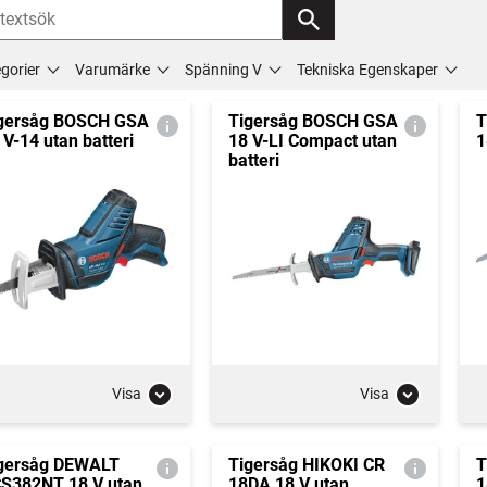
gorier
Varumärke
Spänning V
Tekniska Egenskaper
gersåg BOSCH GSA
Tigersåg BOSCH GSA
T
 V-14 utan batteri
18 V-LI Compact utan
1
batteri
Visa
Visa
gersåg DEWALT
Tigersåg HIKOKI CR
T
S382NT 18 V utan
18DA 18 V utan
1