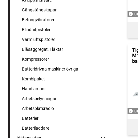
Avloppsrensare
Gängstångskapar
B
Betongvibratorer
Blindnitpistoler
Varmluftspistoler
Blåsaggregat, Fläktar
Ti
M1
Kompressorer
ba
Batteridrivna maskiner övriga
Kombipaket
Handlampor
Arbetsbelysningar
Arbetsplatsradio
B
Batterier
Batteriladdare