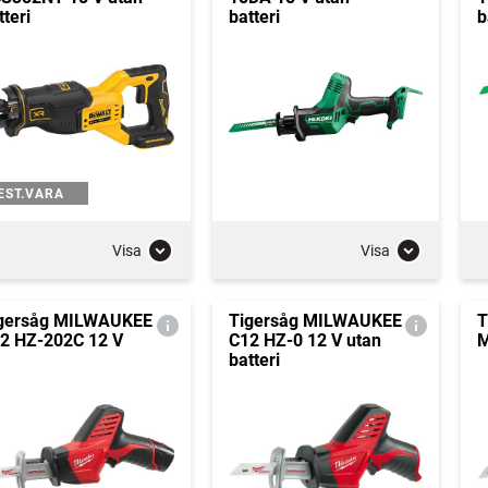
tteri
batteri
b
EST.VARA
Visa
Visa
gersåg MILWAUKEE
Tigersåg MILWAUKEE
T
2 HZ-202C 12 V
C12 HZ-0 12 V utan
M
batteri