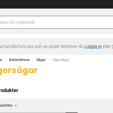
na handla hos oss och se priser behöver du
Logga in
eller
er
Batteridrivna
Sågar
Current:
Tigersågar
gersågar
rodukter
uktfilter