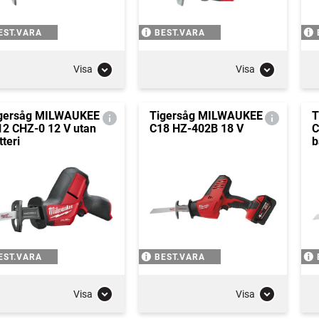
EST.VARA
BEST.VARA
Visa
Visa
gersåg MILWAUKEE
Tigersåg MILWAUKEE
T
2 CHZ-0 12 V utan
C18 HZ-402B 18 V
C
tteri
b
EST.VARA
BEST.VARA
Visa
Visa