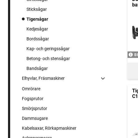
ba
Sticksågar
Tigersågar
Kedjesågar
Bordssågar
Kap- och geringssågar
B
Betong- och stensågar
Bandsågar
Elhyvlar, Fräsmaskiner
Omrörare
Ti
C1
Fogsprutor
Smörjsprutor
Dammsugare
Kabelsaxar, Rörkapmaskiner