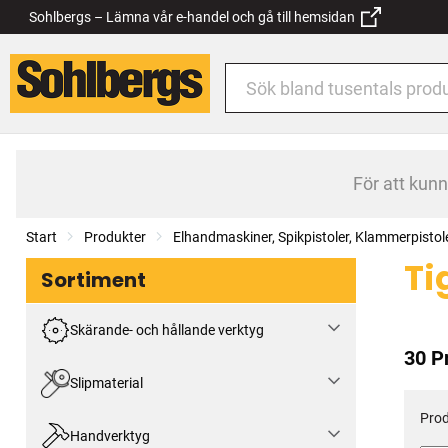
Sohlbergs – Lämna vår e-handel och gå till hemsidan
För att kun
Start
Produkter
Elhandmaskiner, Spikpistoler, Klammerpistol
Ti
Sortiment
Skärande- och hållande verktyg
30 P
Slipmaterial
Prod
Handverktyg