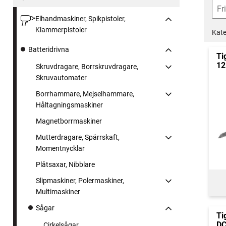
Elhandmaskiner, Spikpistoler,
Klammerpistoler
Kate
Batteridrivna
Ti
12
Skruvdragare, Borrskruvdragare,
Skruvautomater
Borrhammare, Mejselhammare,
Håltagningsmaskiner
Magnetborrmaskiner
Mutterdragare, Spärrskaft,
Momentnycklar
Plåtsaxar, Nibblare
Slipmaskiner, Polermaskiner,
Multimaskiner
Sågar
Ti
DC
Cirkelsågar