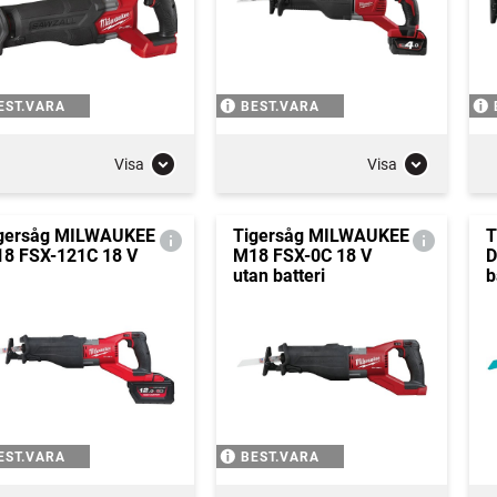
EST.VARA
BEST.VARA
Visa
Visa
gersåg MILWAUKEE
Tigersåg MILWAUKEE
T
8 FSX-121C 18 V
M18 FSX-0C 18 V
D
utan batteri
b
EST.VARA
BEST.VARA