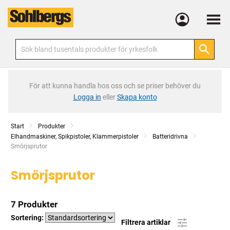
Meny
För att kunna handla hos oss och se priser behöver du
Logga in
eller
Skapa konto
Start
Produkter
Elhandmaskiner, Spikpistoler, Klammerpistoler
Batteridrivna
Current:
Smörjsprutor
Smörjsprutor
7 Produkter
Sortering:
Filtrera artiklar