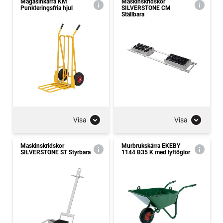
Magasinkärra KM
Maskinskridskor
Punkteringsfria hjul
SILVERSTONE CM
Ställbara
Visa
Visa
Maskinskridskor
Murbrukskärra EKEBY
SILVERSTONE ST Styrbara
1144 B35 K med lyftöglor