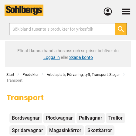
Meny
För att kunna handla hos oss och se priser behöver du
Logga in
eller
Skapa konto
Start
Produkter
Arbetsplats, Förvaring, Lyft, Transport, Stegar
Current:
Transport
Transport
Kategorier
Bordsvagnar
Plockvagnar
Pallvagnar
Trallor
Spridarvagnar
Magasinkärror
Skottkärror