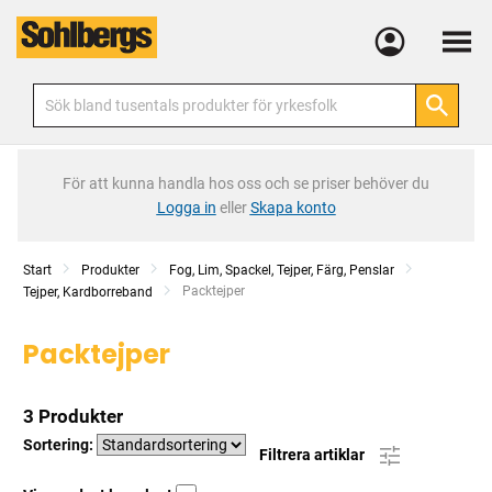
Meny
För att kunna handla hos oss och se priser behöver du
Logga in
eller
Skapa konto
Start
Produkter
Fog, Lim, Spackel, Tejper, Färg, Penslar
Current:
Packtejper
Tejper, Kardborreband
Packtejper
3 Produkter
Sortering:
Filtrera artiklar