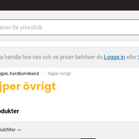
na handla hos oss och se priser behöver du
Logga in
eller
ejper, Kardborreband
Current:
Tejper övrigt
jper övrigt
odukter
uktfilter