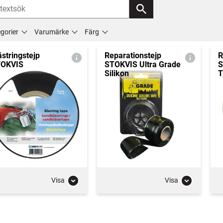
gorier
Varumärke
Färg
ästringstejp
Reparationstejp
R
OKVIS
STOKVIS Ultra Grade
S
Silikon
T
Visa
Visa