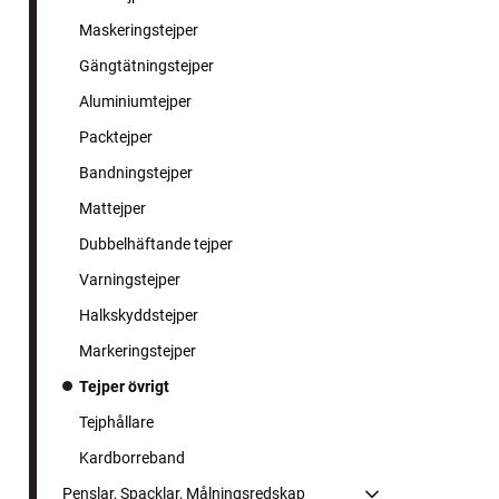
Maskeringstejper
Gängtätningstejper
Aluminiumtejper
Packtejper
Bandningstejper
Mattejper
Dubbelhäftande tejper
Varningstejper
Halkskyddstejper
Markeringstejper
Tejper övrigt
Tejphållare
Kardborreband
Penslar, Spacklar, Målningsredskap