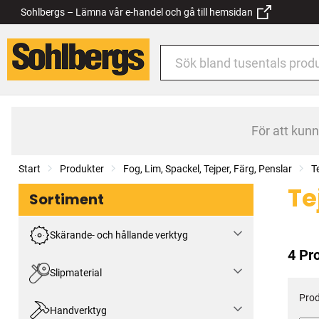
Sohlbergs – Lämna vår e-handel och gå till hemsidan
För att kun
Start
Produkter
Fog, Lim, Spackel, Tejper, Färg, Penslar
T
Te
Sortiment
Skärande- och hållande verktyg
4 Pr
Slipmaterial
Prod
Handverktyg