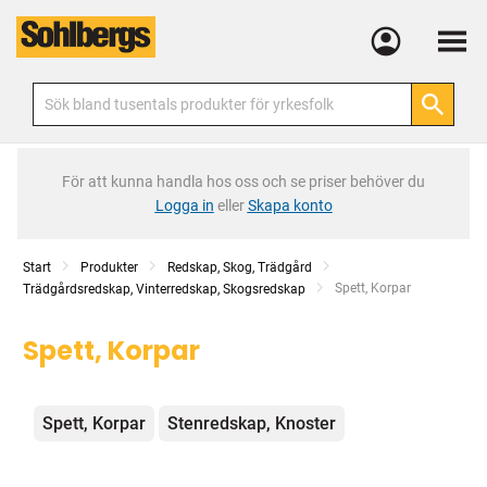
Meny
För att kunna handla hos oss och se priser behöver du
Logga in
eller
Skapa konto
Start
Produkter
Redskap, Skog, Trädgård
Current:
Spett, Korpar
Trädgårdsredskap, Vinterredskap, Skogsredskap
Spett, Korpar
Kategorier
Spett, Korpar
Stenredskap, Knoster