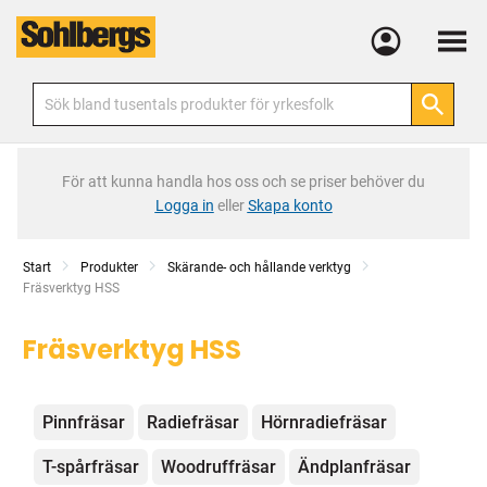
Meny
För att kunna handla hos oss och se priser behöver du
Logga in
eller
Skapa konto
Start
Produkter
Skärande- och hållande verktyg
Current:
Fräsverktyg HSS
Fräsverktyg HSS
Kategorier
Pinnfräsar
Radiefräsar
Hörnradiefräsar
T-spårfräsar
Woodruffräsar
Ändplanfräsar