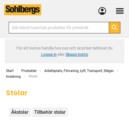
Meny
För att kunna handla hos oss och se priser behöver du
Logga in
eller
Skapa konto
Start
Produkter
Arbetsplats, Förvaring, Lyft, Transport, Stegar
Current:
Stolar
Inredning
Stolar
Kategorier
Åkstolar
Tillbehör stolar