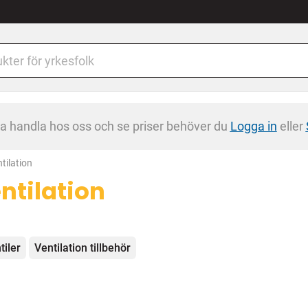
na handla hos oss och se priser behöver du
Logga in
eller
rent:
tilation
ntilation
egorier
tiler
Ventilation tillbehör