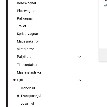
Bordsvagnar
Plockvagnar
Pallvagnar
Trallor
Spridarvagnar
Magasinkärror
Skottkärror
Pallyftare
Tippcontainers
Maskinskridskor
Hjul
Möbelhjul
Transporthjul
Lösa hjul