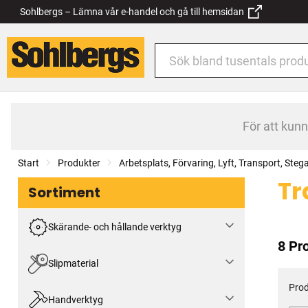
Sohlbergs – Lämna vår e-handel och gå till hemsidan
För att kun
Start
Produkter
Arbetsplats, Förvaring, Lyft, Transport, Steg
Tr
Sortiment
Skärande- och hållande verktyg
8 Pr
Slipmaterial
Prod
Handverktyg