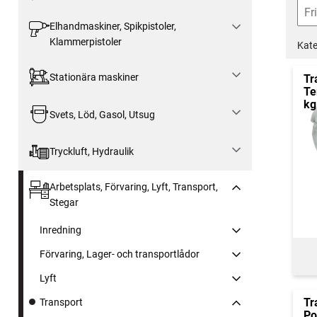
Elhandmaskiner, Spikpistoler,
Klammerpistoler
Kate
Stationära maskiner
Tr
Te
kg
Svets, Löd, Gasol, Utsug
Tryckluft, Hydraulik
Arbetsplats, Förvaring, Lyft, Transport,
Stegar
Inredning
Förvaring, Lager- och transportlådor
Lyft
Tr
Transport
Po