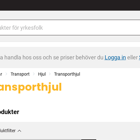
na handla hos oss och se priser behöver du
Logga in
eller
ar
Transport
Hjul
Transporthjul
ansporthjul
odukter
uktfilter