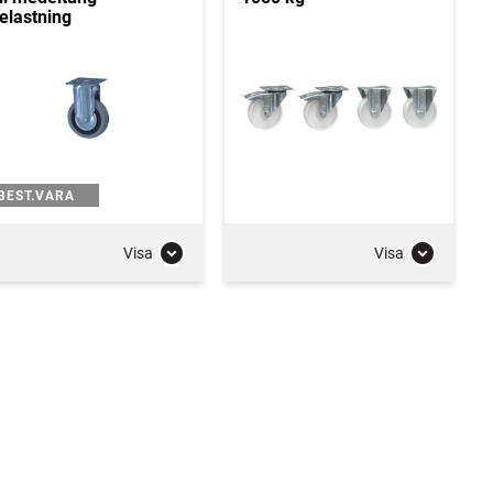
elastning
BEST.VARA
Visa
Visa