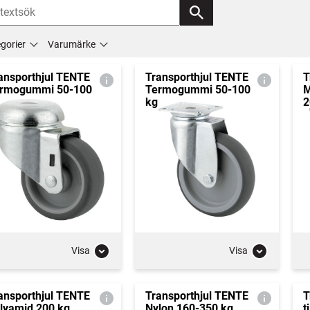
gorier
Varumärke
ansporthjul TENTE
Transporthjul TENTE
T
rmogummi 50-100
Termogummi 50-100
M
kg
2
Visa
Visa
ansporthjul TENTE
Transporthjul TENTE
T
lyamid 200 kg
Nylon 160-350 kg
t