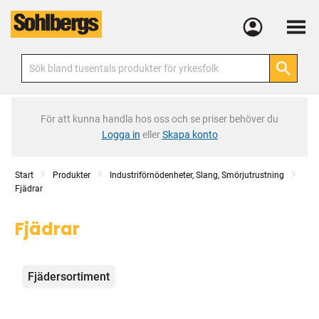
Meny
För att kunna handla hos oss och se priser behöver du
Logga in
eller
Skapa konto
Start
Produkter
Industriförnödenheter, Slang, Smörjutrustning
Fjädrar
Fjädrar
Kategorier
Fjädersortiment