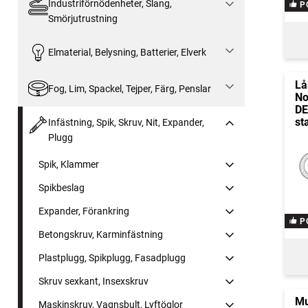
Industriförnödenheter, Slang,
P
Smörjutrustning
Elmaterial, Belysning, Batterier, Elverk
Lå
Fog, Lim, Spackel, Tejper, Färg, Penslar
No
D
st
Infästning, Spik, Skruv, Nit, Expander,
Plugg
Spik, Klammer
Spikbeslag
Expander, Förankring
P
Betongskruv, Karminfästning
Plastplugg, Spikplugg, Fasadplugg
Skruv sexkant, Insexskruv
Mu
Maskinskruv, Vagnsbult, Lyftöglor