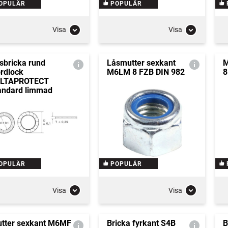
OPULÄR
POPULÄR
Visa
Visa
sbricka rund
Låsmutter sexkant
M
rdlock
M6LM 8 FZB DIN 982
8
ELTAPROTECT
andard limmad
OPULÄR
POPULÄR
Visa
Visa
tter sexkant M6MF
Bricka fyrkant S4B
B