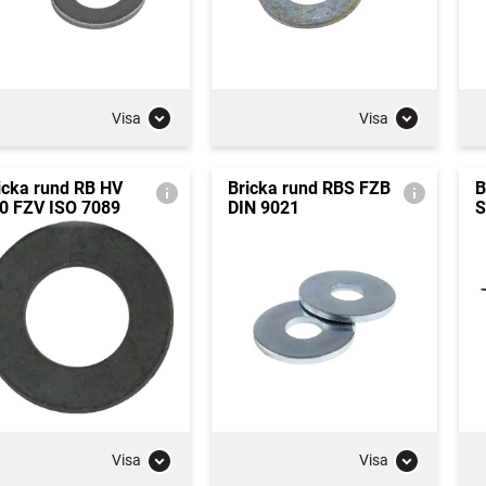
Visa
Visa
icka rund RB HV
Bricka rund RBS FZB
B
0 FZV ISO 7089
DIN 9021
S
Visa
Visa