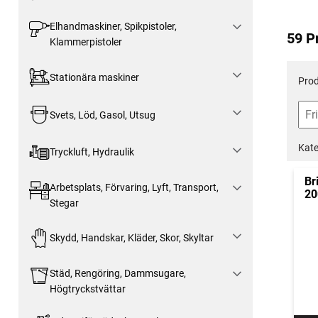
Elhandmaskiner, Spikpistoler,
59 P
Klammerpistoler
Stationära maskiner
Prod
Svets, Löd, Gasol, Utsug
Kate
Tryckluft, Hydraulik
Br
Arbetsplats, Förvaring, Lyft, Transport,
20
Stegar
Skydd, Handskar, Kläder, Skor, Skyltar
Städ, Rengöring, Dammsugare,
Högtryckstvättar