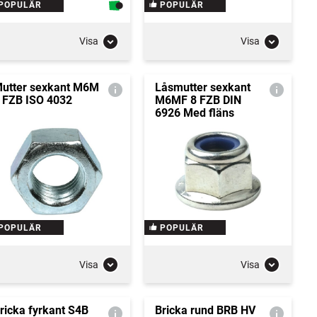
POPULÄR
POPULÄR
Visa
Visa
utter sexkant M6M
Låsmutter sexkant
 FZB ISO 4032
M6MF 8 FZB DIN
6926 Med fläns
POPULÄR
POPULÄR
Visa
Visa
ricka fyrkant S4B
Bricka rund BRB HV