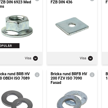
FZB DIN 6923 Med
FZB DIN 436
F
äns
OPULÄR
Visa
Visa
icka rund BRB HV
Bricka rund BRFB HV
B
0 OBEH ISO 7089
200 FZV ISO 7090
1
Fasad