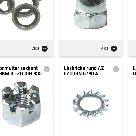
Visa
Visa
onmutter sexkant
Låsbricka rund AZ
L
KM 8 FZB DIN 935
FZB DIN 6798 A
D