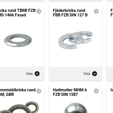
icka rund TBRB FZB
Fjäderbricka rund
F
S 1466 Fasad
FBB FZB DIN 127 B
F
Visa
Visa
mmistålbricka rund
Hattmutter MHM 6
I
M, GBR
FZB DIN 1587