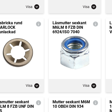
Visa
Visa
sbricka rund
Låsmutter sexkant
L
TARLOCK
M6LM 8 FZB DIN
M
unlackad
6924/ISO 7040
V
Visa
Visa
smutter sexkant
Mutter sexkant M6M
M
LM 8 FZB UNF DIN
10 OBEH DIN 934
1
5
M