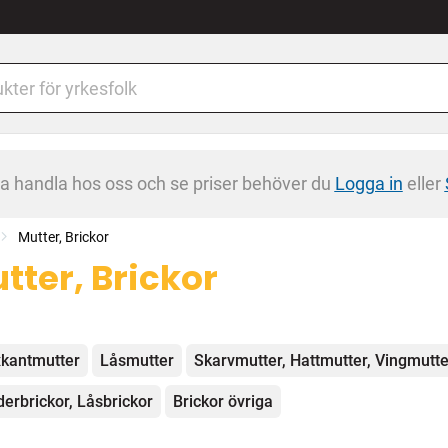
na handla hos oss och se priser behöver du
Logga in
eller
Mutter, Brickor
tter, Brickor
egorier
kantmutter
Låsmutter
Skarvmutter, Hattmutter, Vingmutte
derbrickor, Låsbrickor
Brickor övriga