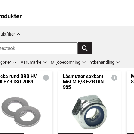
rodukter
uktfilter
gorier
Varumärke
Miljöbedömning
Ytbehandling
icka rund BRB HV
Låsmutter sexkant
M
0 FZB ISO 7089
M6LM 6/8 FZB DIN
8
985