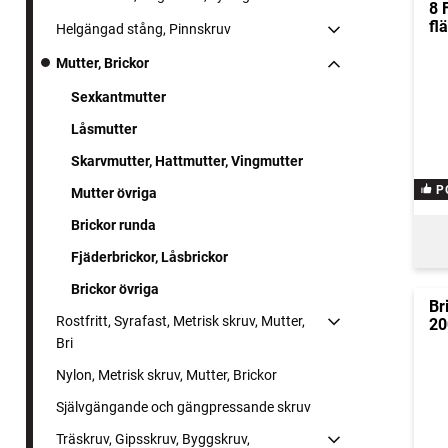
8 
fl
Helgängad stång, Pinnskruv
Mutter, Brickor
Sexkantmutter
Låsmutter
Skarvmutter, Hattmutter, Vingmutter
P
Mutter övriga
Brickor runda
Fjäderbrickor, Låsbrickor
Brickor övriga
Br
Rostfritt, Syrafast, Metrisk skruv, Mutter,
20
Bri
Nylon, Metrisk skruv, Mutter, Brickor
Självgängande och gängpressande skruv
Träskruv, Gipsskruv, Byggskruv,