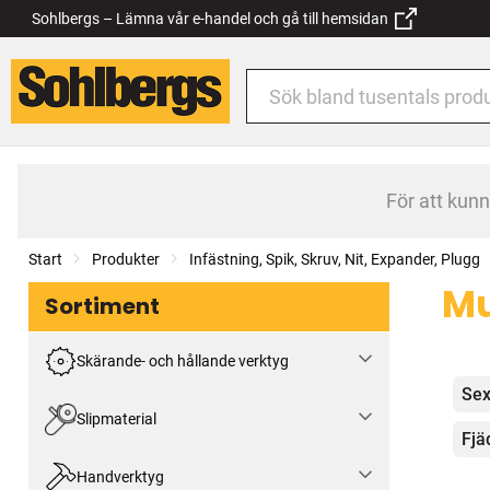
Sohlbergs – Lämna vår e-handel och gå till hemsidan
För att kun
Start
Produkter
Infästning, Spik, Skruv, Nit, Expander, Plugg
Mu
Sortiment
Skärande- och hållande verktyg
Kat
Sex
Slipmaterial
Fjä
Handverktyg