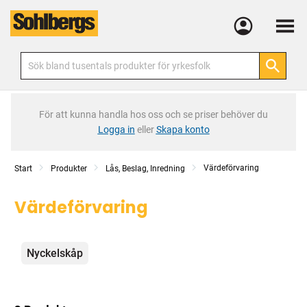
Meny
För att kunna handla hos oss och se priser behöver du
Logga in
eller
Skapa konto
Värdeförvaring
Start
Produkter
Lås, Beslag, Inredning
Värdeförvaring
Kategorier
Nyckelskåp