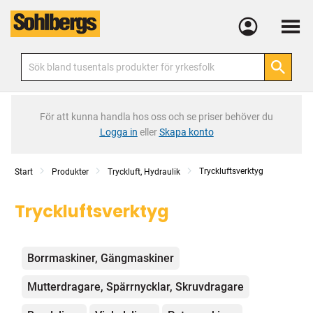
Meny
För att kunna handla hos oss och se priser behöver du
Logga in
eller
Skapa konto
Tryckluftsverktyg
Start
Produkter
Tryckluft, Hydraulik
Tryckluftsverktyg
Kategorier
Borrmaskiner, Gängmaskiner
Mutterdragare, Spärrnycklar, Skruvdragare