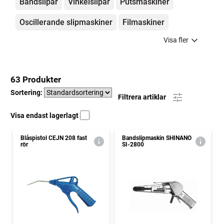
Bandslipar
Vinkelslipar
Putsmaskiner
Oscillerande slipmaskiner
Filmaskiner
Visa fler
63 Produkter
Sortering:
Filtrera artiklar
Visa endast lagerlagt
Blåspistol CEJN 208 fast
Bandslipmaskin SHINANO
rör
SI-2800