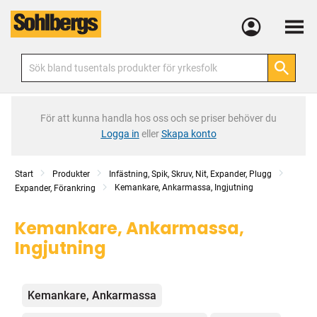
Meny
För att kunna handla hos oss och se priser behöver du
Logga in
eller
Skapa konto
Start
Produkter
Infästning, Spik, Skruv, Nit, Expander, Plugg
Kemankare, Ankarmassa, Ingjutning
Expander, Förankring
Kemankare, Ankarmassa,
Ingjutning
Kategorier
Kemankare, Ankarmassa