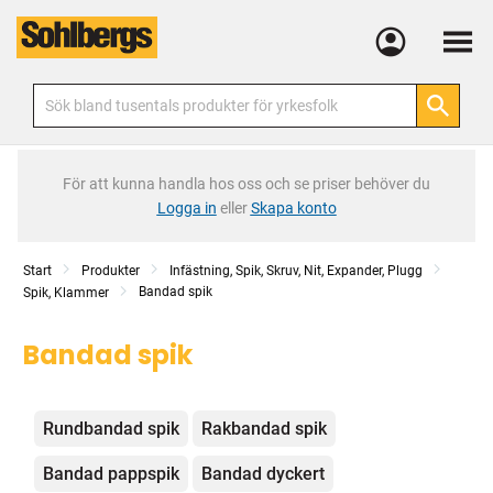
Meny
För att kunna handla hos oss och se priser behöver du
Logga in
eller
Skapa konto
Start
Produkter
Infästning, Spik, Skruv, Nit, Expander, Plugg
Bandad spik
Spik, Klammer
Bandad spik
Kategorier
Rundbandad spik
Rakbandad spik
Bandad pappspik
Bandad dyckert