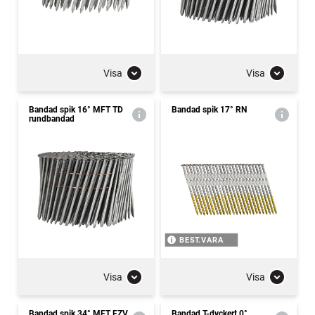
Visa
Visa
Bandad spik 16° MFT TD
Bandad spik 17° RN
rundbandad
BEST.VARA
Visa
Visa
Bandad spik 34° MFT FZV
Bandad T-dyckert 0°