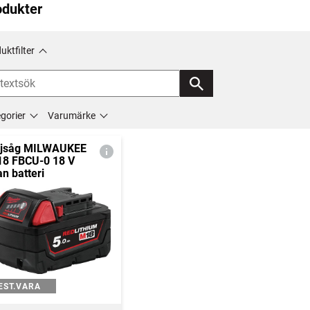
odukter
uktfilter
gorier
Varumärke
jsåg MILWAUKEE
8 FBCU-0 18 V
an batteri
EST.VARA