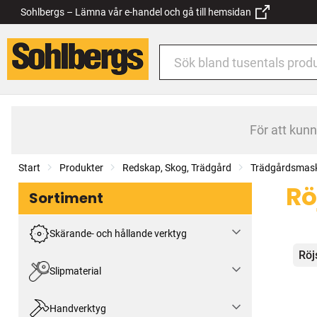
Sohlbergs – Lämna vår e-handel och gå till hemsidan
För att kun
Start
Produkter
Redskap, Skog, Trädgård
Trädgårdsmask
Rö
Sortiment
Skärande- och hållande verktyg
Kat
Röj
Slipmaterial
Handverktyg