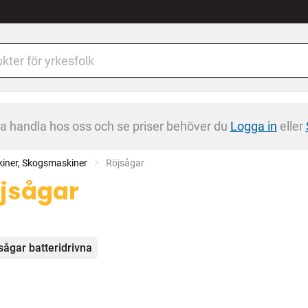
na handla hos oss och se priser behöver du
Logga in
eller
iner, Skogsmaskiner
Current:
Röjsågar
jsågar
egorier
sågar batteridrivna