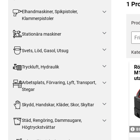
1 Pr
Elhandmaskiner, Spikpistoler,
Klammerpistoler
Prod
Stationära maskiner
Svets, Löd, Gasol, Utsug
Kate
Rö
Tryckluft, Hydraulik
M1
ut
Arbetsplats, Förvaring, Lyft, Transport,
Stegar
Skydd, Handskar, Kläder, Skor, Skyltar
Städ, Rengöring, Dammsugare,
Högtryckstvättar
B