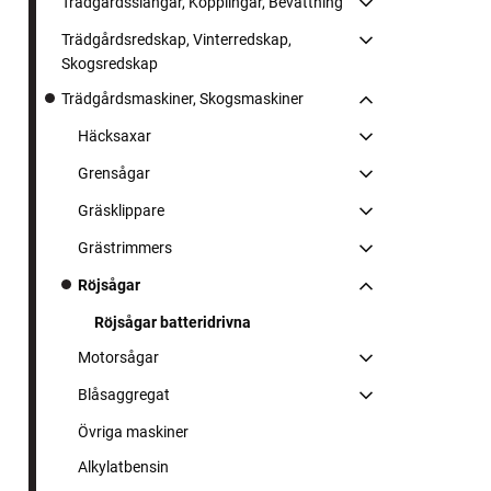
Trädgårdsslangar, Kopplingar, Bevattning
Trädgårdsredskap, Vinterredskap,
Skogsredskap
Trädgårdsmaskiner, Skogsmaskiner
Häcksaxar
Grensågar
Gräsklippare
Grästrimmers
Röjsågar
Röjsågar batteridrivna
Motorsågar
Blåsaggregat
Övriga maskiner
Alkylatbensin