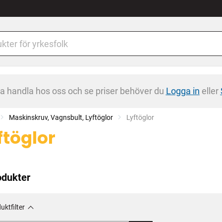
na handla hos oss och se priser behöver du
Logga in
eller
Maskinskruv, Vagnsbult, Lyftöglor
Current:
Lyftöglor
ftöglor
odukter
uktfilter