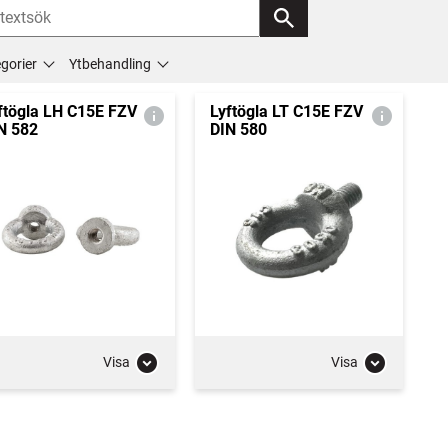
gorier
Ytbehandling
ftögla LH C15E FZV
Lyftögla LT C15E FZV
N 582
DIN 580
Visa
Visa