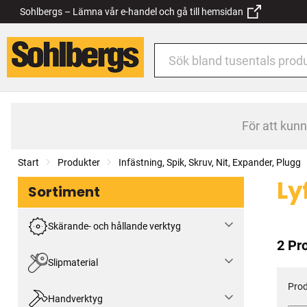
Sohlbergs – Lämna vår e-handel och gå till hemsidan
För att kun
Start
Produkter
Infästning, Spik, Skruv, Nit, Expander, Plugg
Ly
Sortiment
Skärande- och hållande verktyg
2 Pr
Slipmaterial
Prod
Handverktyg