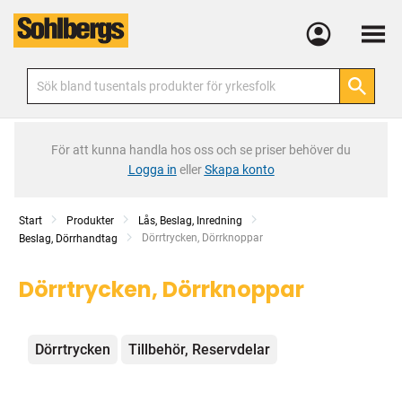
Meny
För att kunna handla hos oss och se priser behöver du
Logga in
eller
Skapa konto
Start
Produkter
Lås, Beslag, Inredning
Current:
Dörrtrycken, Dörrknoppar
Beslag, Dörrhandtag
Dörrtrycken, Dörrknoppar
Kategorier
Dörrtrycken
Tillbehör, Reservdelar