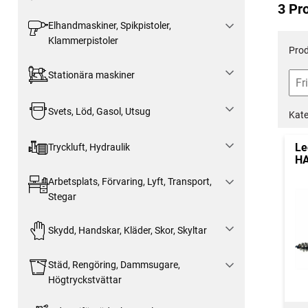
3 Pr
Elhandmaskiner, Spikpistoler,
Klammerpistoler
Prod
Stationära maskiner
Svets, Löd, Gasol, Utsug
Kate
Le
Tryckluft, Hydraulik
HA
Arbetsplats, Förvaring, Lyft, Transport,
Stegar
Skydd, Handskar, Kläder, Skor, Skyltar
Städ, Rengöring, Dammsugare,
Högtryckstvättar