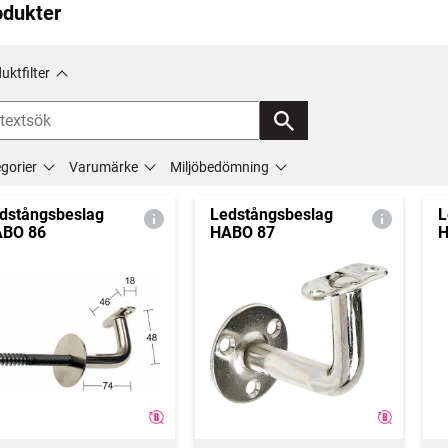
odukter
uktfilter
gorier
Varumärke
Miljöbedömning
dstångsbeslag
Ledstångsbeslag
L
BO 86
HABO 87
H