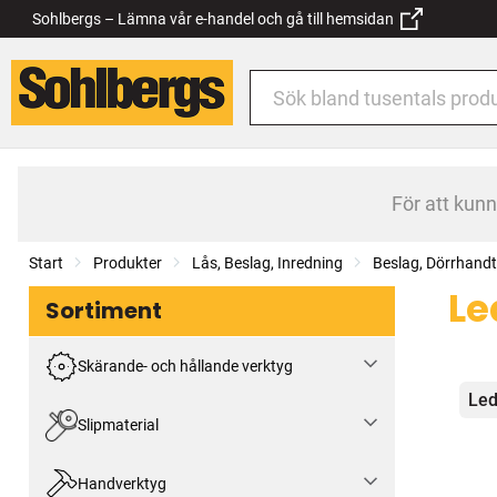
Sohlbergs – Lämna vår e-handel och gå till hemsidan
För att kun
Start
Produkter
Lås, Beslag, Inredning
Beslag, Dörrhand
Le
Sortiment
Skärande- och hållande verktyg
Kat
Led
Slipmaterial
Handverktyg