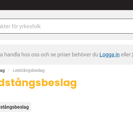
na handla hos oss och se priser behöver du
Logga in
eller
tag
Current:
Ledstångsbeslag
dstångsbeslag
egorier
stångsbeslag